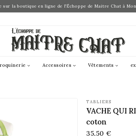
 sur la boutique en ligne de l'Échoppe de Maitre Chat à Mo
roquinerie
Accessoires
Vêtements
ex
TABLIERS
VACHE QUI RIT
coton
35,50
€