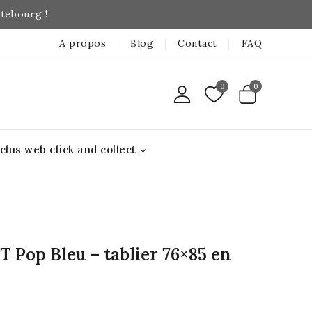
ntebourg !
A propos
Blog
Contact
FAQ
0
0
clus web click and collect
 Pop Bleu – tablier 76×85 en