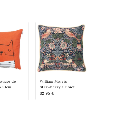
ousse de
William Morris
0x50cm
Strawberry « Thief
Blue » Housse de
32,95
€
coussin 45 x 45