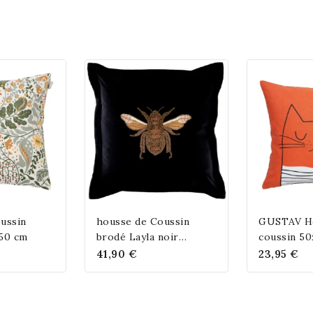
ussin
housse de Coussin
GUSTAV H
50 cm
brodé Layla noir
coussin 5
50cmx50cm
41,90
€
23,95
€