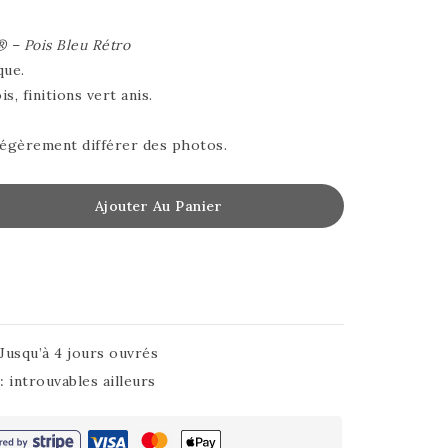
® – Pois Bleu Rétro
que.
s, finitions vert anis.
légèrement différer des photos.
Ajouter Au Panier
Jusqu’à 4 jours ouvrés
 :
introuvables ailleurs